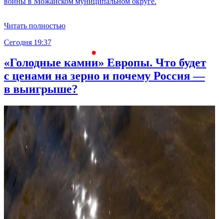
войны в Можайском муниципальном округе.
Читать полностью
Сегодня 19:37
С
«Голодные камни» Европы. Что будет
с ценами на зерно и почему Россия —
в выигрыше?