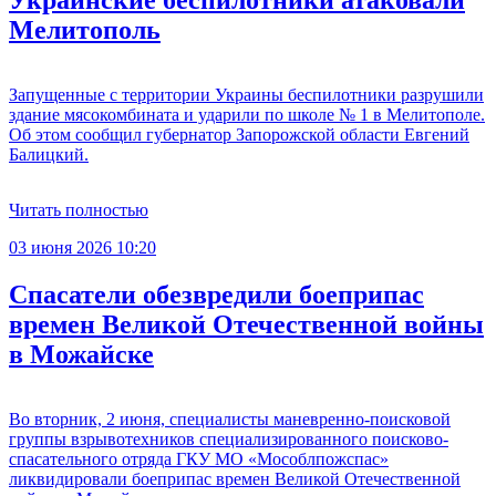
Мелитополь
Запущенные с территории Украины беспилотники разрушили
здание мясокомбината и ударили по школе № 1 в Мелитополе.
Об этом сообщил губернатор Запорожской области Евгений
Балицкий.
Читать полностью
03 июня 2026 10:20
Спасатели обезвредили боеприпас
времен Великой Отечественной войны
в Можайске
Во вторник, 2 июня, специалисты маневренно-поисковой
группы взрывотехников специализированного поисково-
спасательного отряда ГКУ МО «Мособлпожспас»
ликвидировали боеприпас времен Великой Отечественной