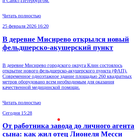
и Санкт-Петербургом.
Читать полностью
25 февраля 2026 16:20
В деревне Мисирево открылся новый
фельдшерско-акушерский пункт
В деревне Мисирево городского округа Клин состоялось
открытие нового фельдшерско-акушерского пункта (ФАП).
Современное одноэтажное здание площадью 260 квадратных
метров оборудовано всем необходимым для оказания
качественной медицинской помощи.
Читать полностью
Сегодня 15:28
С
От работника завода до личного агента
сына: как жил отец Лионеля Месси