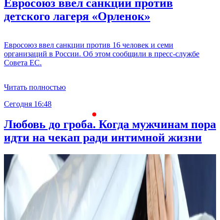
Евросоюз ввел санкции против
детского лагеря «Орленок»
Евросоюз ввел санкции против 16 человек и семи
организаций в России. Об этом сообщили в пресс-службе
Совета ЕС.
Читать полностью
Сегодня 16:48
С
Любовь до гроба. Когда мужчинам пора
идти на чекап ради интимной жизни