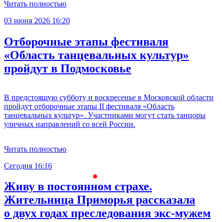
Читать полностью
03 июня 2026 16:20
Отборочные этапы фестиваля
«Область танцевальных культур»
пройдут в Подмосковье
В предстоящую субботу и воскресенье в Московской области
пройдут отборочные этапы II фестиваля «Область
танцевальных культур». Участниками могут стать танцоры
уличных направлений со всей России.
Читать полностью
Сегодня 16:16
С
Живу в постоянном страхе.
Жительница Приморья рассказала
о двух годах преследования экс-мужем