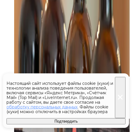
Сегодня 22:37
Настоящий сайт использует файлы cookie (куки) и
технологии анализа поведения пользователей,
Девочку, пострадавшую от наезда
включая сервисы «Яндекс Метрика», «Счётчик
Mail» (Top Mail) и «LiveInternet.ru». Продолжая
катера на Волге, отправили
работу с сайтом, вы даете свое согласие на
обработку персональных данных
. Файлы cookie
в клинику Рошаля
(куки) можно отключить в настройках браузера
Подтвердить