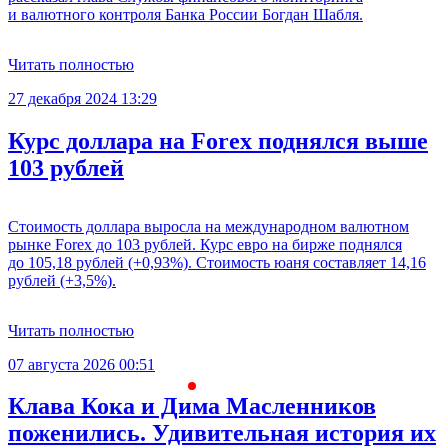
и валютного контроля Банка России Богдан Шабля.
Читать полностью
27 декабря 2024 13:29
Курс доллара на Forex поднялся выше
103 рублей
Стоимость доллара выросла на международном валютном
рынке Forex до 103 рублей. Курс евро на бирже поднялся
до 105,18 рублей (+0,93%). Стоимость юаня составляет 14,16
рублей (+3,5%).
Читать полностью
07 августа 2026 00:51
С
Клава Кока и Дима Масленников
поженились. Удивительная история их