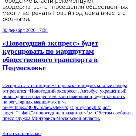
Городские власти рекомендуют
воздержаться от посещения общественных
мест и встречать Новый год дома вместе с
родными.
30 декабря 2020 17:28
«Новогодний экспресс» будет
курсировать по маршрутам
общественного транспорта в
Подмосковье
Сегодня с автостанции «Подольск» в подмосковные города
отправился «Новогодний экспресс». Автобус, украшенный
новогодней и рождественской символикой, будет работать
на регулярных маршрутах в <a
href="https://360tv.ru/news/tekst/pjat-privychnyh-bljud/"
target="_blank">новогодние праздники</a>. Об этом сообщила
пресс-служба Минтранса Московской области.
Читать полностью