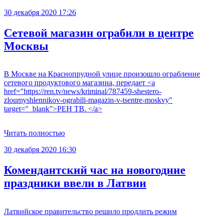
30 декабря 2020 17:26
Сетевой магазин ограбили в центре
Москвы
В Москве на Краснопрудной улице произошло ограбление
сетевого продуктового магазина, передает <a
href="https://ren.tv/news/kriminal/787459-shestero-
zloumyshlennikov-ograbili-magazin-v-tsentre-moskvy"
target="_blank">РЕН ТВ. </a>
Читать полностью
30 декабря 2020 16:30
Комендантский час на новогодние
праздники ввели в Латвии
Латвийское правительство решило продлить режим