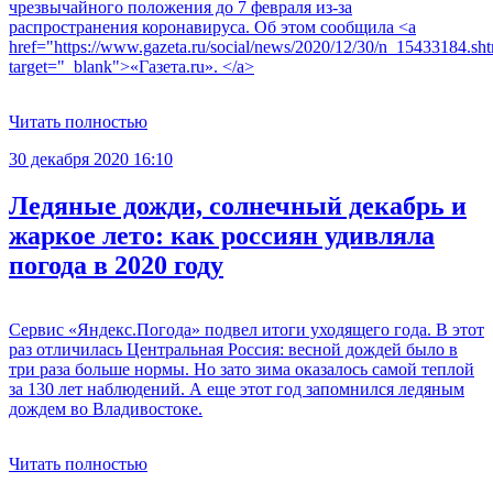
чрезвычайного положения до 7 февраля из-за
распространения коронавируса. Об этом сообщила <a
href="https://www.gazeta.ru/social/news/2020/12/30/n_15433184.sh
target="_blank">«Газета.ru». </a>
Читать полностью
30 декабря 2020 16:10
Ледяные дожди, солнечный декабрь и
жаркое лето: как россиян удивляла
погода в 2020 году
Сервис «Яндекс.Погода» подвел итоги уходящего года. В этот
раз отличилась Центральная Россия: весной дождей было в
три раза больше нормы. Но зато зима оказалось самой теплой
за 130 лет наблюдений. А еще этот год запомнился ледяным
дождем во Владивостоке.
Читать полностью