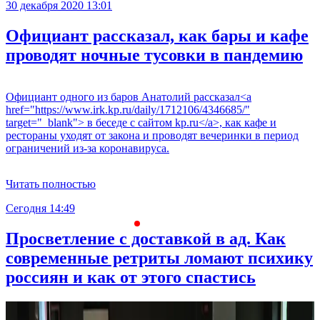
30 декабря 2020 13:01
Официант рассказал, как бары и кафе
проводят ночные тусовки в пандемию
Официант одного из баров Анатолий рассказал<a
href="https://www.irk.kp.ru/daily/1712106/4346685/"
target="_blank"> в беседе с сайтом kp.ru</a>, как кафе и
рестораны уходят от закона и проводят вечеринки в период
ограничений из-за коронавируса.
Читать полностью
Сегодня 14:49
С
Просветление с доставкой в ад. Как
современные ретриты ломают психику
россиян и как от этого спастись