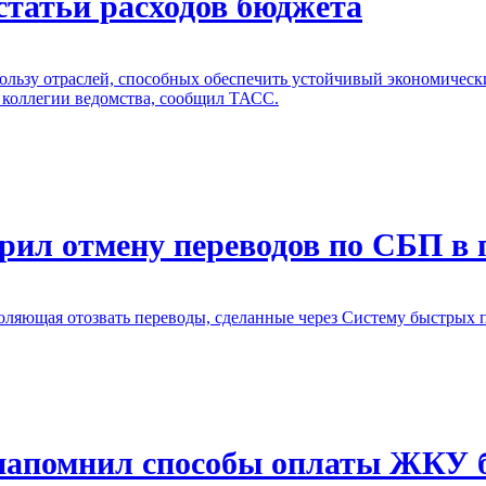
статьи расходов бюджета
ользу отраслей, способных обеспечить устойчивый экономически
 коллегии ведомства, сообщил ТАСС.
дрил отмену переводов по СБП в
яющая отозвать переводы, сделанные через Систему быстрых пл
напомнил способы оплаты ЖКУ б