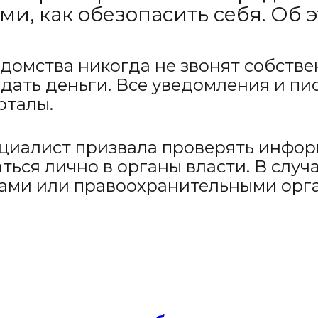
и, как обезопасить себя. Об
едомства никогда не звонят собств
ать деньги. Все уведомления и пи
рталы.
циалист призвала проверять инфо
ься лично в органы власти. В слу
тами или правоохранительными орг