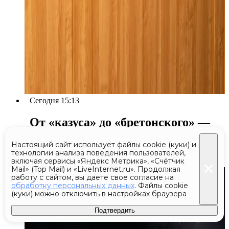
Сегодня 15:13
От «казуса» до «бретонского» —
«Радио Судного дня» передало 5
Настоящий сайт использует файлы cookie (куки) и
сообщений за день
технологии анализа поведения пользователей,
включая сервисы «Яндекс Метрика», «Счётчик
Mail» (Top Mail) и «LiveInternet.ru». Продолжая
работу с сайтом, вы даете свое согласие на
обработку персональных данных
. Файлы cookie
(куки) можно отключить в настройках браузера
Подтвердить