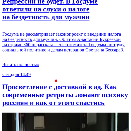
Репрессий не будет. В Госдуме
ответили на слухи о налоге
на бездетность для мужчин
Госдума не рассматривает законопроект о введении налога
на бездетность для мужчин. Об этом Анастасии Букреевой
на стриме 360.ru рассказала член комитета Госдумы по труду,
социальной политике и делам ветеранов Светлана Бессараб.
Читать полностью
Сегодня 14:49
С
Просветление с доставкой в ад. Как
современные ретриты ломают психику
россиян и как от этого спастись