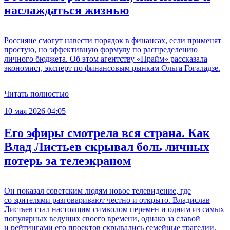
наслаждаться жизнью
Россияне смогут навести порядок в финансах, если применят
простую, но эффективную формулу по распределению
личного бюджета. Об этом агентству «Прайм» рассказала
экономист, эксперт по финансовым рынкам Ольга Гогаладзе.
Читать полностью
10 мая 2026 04:05
Его эфиры смотрела вся страна. Как
Влад Листьев скрывал боль личных
потерь за телеэкраном
Он показал советским людям новое телевидение, где
со зрителями разговаривают честно и открыто. Владислав
Листьев стал настоящим символом перемен и одним из самых
популярных ведущих своего времени, однако за славой
и рейтингами его проектов скрывались семейные трагедии,