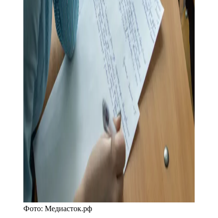
Фото:
Медиасток.рф