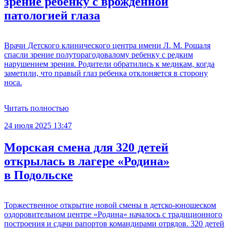
зрение ребенку с врожденной
патологией глаза
Врачи Детского клинического центра имени Л. М. Рошаля
спасли зрение полуторагодовалому ребенку с редким
нарушением зрения. Родители обратились к медикам, когда
заметили, что правый глаз ребенка отклоняется в сторону
носа.
Читать полностью
24 июля 2025 13:47
Морская смена для 320 детей
открылась в лагере «Родина»
в Подольске
Торжественное открытие новой смены в детско-юношеском
оздоровительном центре «Родина» началось с традиционного
построения и сдачи рапортов командирами отрядов. 320 детей