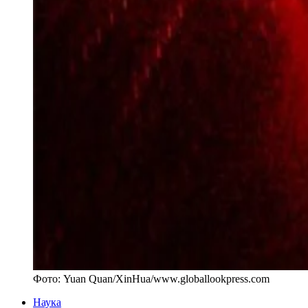
Фото:
Yuan Quan/XinHua
/
www.globallookpress.com
Наука