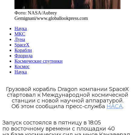
Фото:
NASA/Aubrey
Gemignani
/
www.globallookpress.com
Наука
МКС
Луна
SpaceX
Корабли
Флорида
Космические спутники
Космос
Наука
Грузовой корабль Dragon компании SpaceX
стартовал к Международной космической
станции с новой научной аппаратурой.
Об этом сообщила пресс-служба
НАСА
.
Запуск состоялся в пятницу в 18:05
по восточному времени с площадки 40
на базе космических сил на мысе Канаверал