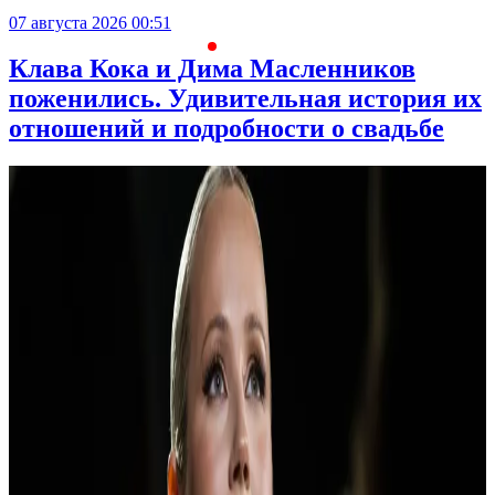
07 августа 2026 00:51
С
Клава Кока и Дима Масленников
поженились. Удивительная история их
отношений и подробности о свадьбе