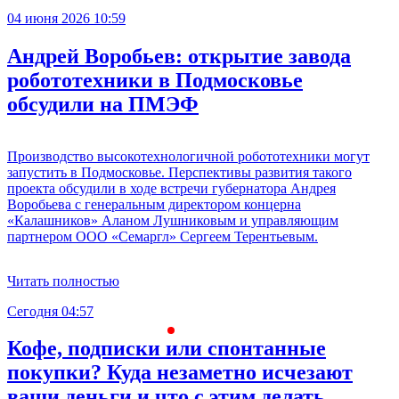
04 июня 2026 10:59
Андрей Воробьев: открытие завода
робототехники в Подмосковье
обсудили на ПМЭФ
Производство высокотехнологичной робототехники могут
запустить в Подмосковье. Перспективы развития такого
проекта обсудили в ходе встречи губернатора Андрея
Воробьева с генеральным директором концерна
«Калашников» Аланом Лушниковым и управляющим
партнером ООО «Семаргл» Сергеем Терентьевым.
Читать полностью
Сегодня 04:57
С
Кофе, подписки или спонтанные
покупки? Куда незаметно исчезают
ваши деньги и что с этим делать