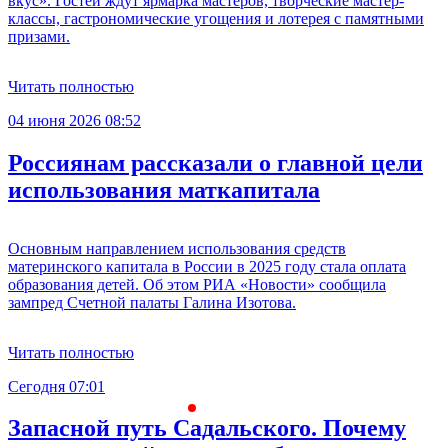
вкус». Гостей ждут ярмарка мастеров, творческие мастер-
классы, гастрономические угощения и лотерея с памятными
призами.
Читать полностью
04 июня 2026 08:52
Россиянам рассказали о главной цели
использования маткапитала
Основным направлением использования средств
материнского капитала в России в 2025 году стала оплата
образования детей. Об этом РИА «Новости» сообщила
зампред Счетной палаты Галина Изотова.
Читать полностью
Сегодня 07:01
С
Запасной путь Садальского. Почему