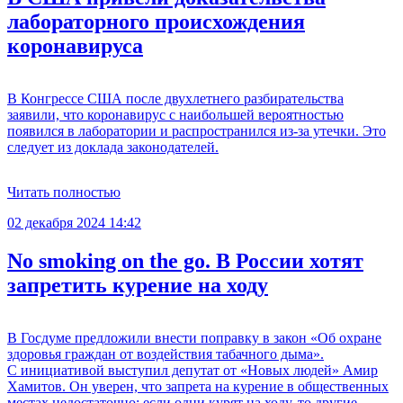
лабораторного происхождения
коронавируса
В Конгрессе США после двухлетнего разбирательства
заявили, что коронавирус с наибольшей вероятностью
появился в лаборатории и распространился из-за утечки. Это
следует из доклада законодателей.
Читать полностью
02 декабря 2024 14:42
No smoking on the go. В России хотят
запретить курение на ходу
В Госдуме предложили внести поправку в закон «Об охране
здоровья граждан от воздействия табачного дыма».
С инициативой выступил депутат от «Новых людей» Амир
Хамитов. Он уверен, что запрета на курение в общественных
местах недостаточно: если одни курят на ходу, то другие