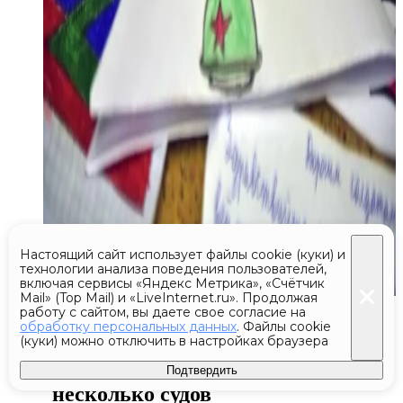
Настоящий сайт использует файлы cookie (куки) и
технологии анализа поведения пользователей,
включая сервисы «Яндекс Метрика», «Счётчик
Mail» (Top Mail) и «LiveInternet.ru». Продолжая
Сегодня 14:44
работу с сайтом, вы даете свое согласие на
обработку персональных данных
. Файлы cookie
(куки) можно отключить в настройках браузера
Турция отказалась пропустить
через проливы в Новороссийск
Подтвердить
несколько судов