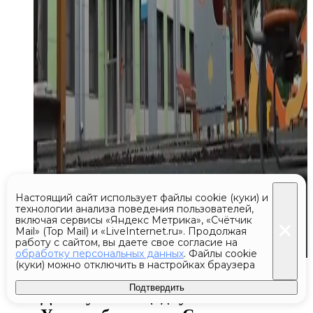
Настоящий сайт использует файлы cookie (куки) и
технологии анализа поведения пользователей,
включая сервисы «Яндекс Метрика», «Счётчик
Mail» (Top Mail) и «LiveInternet.ru». Продолжая
работу с сайтом, вы даете свое согласие на
обработку персональных данных
. Файлы cookie
(куки) можно отключить в настройках браузера
Сегодня 13:36
Подтвердить
Детскую площадку в поселке