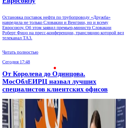
Евросоюзу
Остановка поставок нефти по трубопроводу «Дружба»
навредила не только Словакии и Венгрии, но и всему
Евросоюзу. Об этом заявил премьер-министр Словакии
Роберт Фицо на пресс-конференции, трансляцию которой вел
телеканал TA3.
Читать полностью
Сегодня 17:48
С
От Королева до Одинцова.
МосОблЕИРЦ назвал лучших
специалистов клиентских офисов