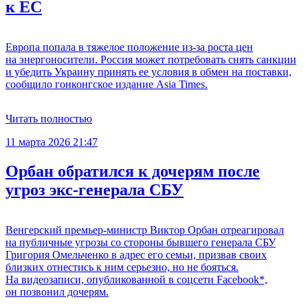
к ЕС
Европа попала в тяжелое положение из-за роста цен
на энергоносители. Россия может потребовать снять санкции
и убедить Украину принять ее условия в обмен на поставки,
сообщило гонконгское издание Asia Times.
Читать полностью
11 марта 2026 21:47
Орбан обратился к дочерям после
угроз экс-генерала СБУ
Венгерский премьер-министр Виктор Орбан отреагировал
на публичные угрозы со стороны бывшего генерала СБУ
Григория Омельченко в адрес его семьи, призвав своих
близких отнестись к ним серьезно, но не бояться.
На видеозаписи, опубликованной в соцсети Facebook*,
он позвонил дочерям.