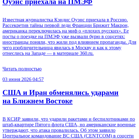
Оуэнс приехала на ПМЭФ
Известная журналистка Кэндис Оуэнс приехала в Россию.
Рассекретив тайны первой леди Франции Брижит Макрон,
американка переключилась на миф о «плохих русских». Ее
посты о поездке на ПМЭФ уже вызвали бурю в соцсетях:
иностранцы поняли, что жили под влиянием пропаганды. Для
чего изобличительница явилась в Москву и как к этому
отнеслись на Западе — в материале 360.ru.
Читать полностью
03 июня 2026 04:57
США и Иран обменялись ударами
на Ближнем Востоке
В КСИР заявили, что ударили ракетами и беспилотниками по
штаб-квартире Пятого флота США, но американские военные
утверждают, что атака провалилась. Об этом заявило
Центральное командование ВС США (CENTCOM) в соцсети