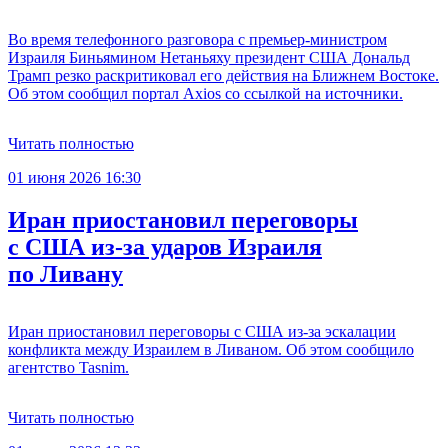
Во время телефонного разговора с премьер-министром
Израиля Биньямином Нетаньяху президент США Дональд
Трамп резко раскритиковал его действия на Ближнем Востоке.
Об этом сообщил портал Axios со ссылкой на источники.
Читать полностью
01 июня 2026 16:30
Иран приостановил переговоры
с США из-за ударов Израиля
по Ливану
Иран приостановил переговоры с США из-за эскалации
конфликта между Израилем в Ливаном. Об этом сообщило
агентство Tasnim.
Читать полностью