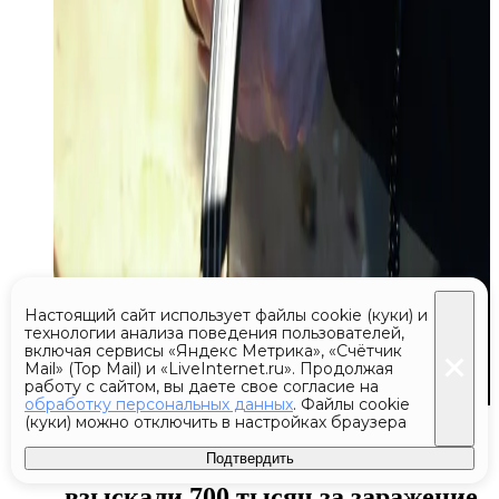
Настоящий сайт использует файлы cookie (куки) и
технологии анализа поведения пользователей,
включая сервисы «Яндекс Метрика», «Счётчик
Mail» (Top Mail) и «LiveInternet.ru». Продолжая
работу с сайтом, вы даете свое согласие на
обработку персональных данных
. Файлы cookie
Сегодня 03:18
(куки) можно отключить в настройках браузера
Подтвердить
На Камчатке с онкодиспансера
взыскали 700 тысяч за заражение