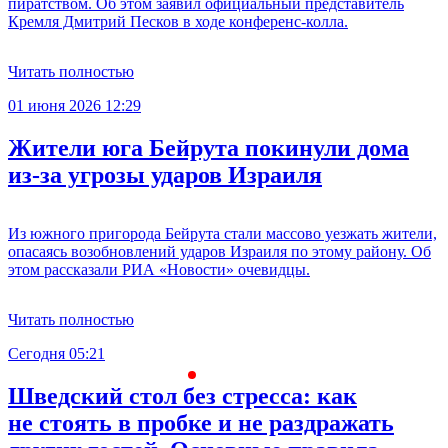
пиратством. Об этом заявил официальный представитель
Кремля Дмитрий Песков в ходе конференс-колла.
Читать полностью
01 июня 2026 12:29
Жители юга Бейрута покинули дома
из-за угрозы ударов Израиля
Из южного пригорода Бейрута стали массово уезжать жители,
опасаясь возобновлений ударов Израиля по этому району. Об
этом рассказали РИА «Новости» очевидцы.
Читать полностью
Сегодня 05:21
С
Шведский стол без стресса: как
не стоять в пробке и не раздражать