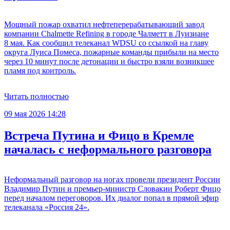
Мощный пожар охватил нефтеперерабатывающий завод
компании Chalmette Refining в городе Чалметт в Луизиане
8 мая. Как сообщил телеканал WDSU со ссылкой на главу
округа Луиса Помеса, пожарные команды прибыли на место
через 10 минут после детонации и быстро взяли возникшее
пламя под контроль.
Читать полностью
09 мая 2026 14:28
Встреча Путина и Фицо в Кремле
началась с неформального разговора
Неформальный разговор на ногах провели президент России
Владимир Путин и премьер-министр Словакии Роберт Фицо
перед началом переговоров. Их диалог попал в прямой эфир
телеканала «Россия 24».