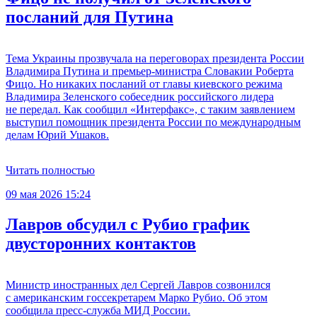
посланий для Путина
Тема Украины прозвучала на переговорах президента России
Владимира Путина и премьер-министра Словакии Роберта
Фицо. Но никаких посланий от главы киевского режима
Владимира Зеленского собеседник российского лидера
не передал. Как сообщил «Интерфакс», с таким заявлением
выступил помощник президента России по международным
делам Юрий Ушаков.
Читать полностью
09 мая 2026 15:24
Лавров обсудил с Рубио график
двусторонних контактов
Министр иностранных дел Сергей Лавров созвонился
с американским госсекретарем Марко Рубио. Об этом
сообщила пресс-служба МИД России.