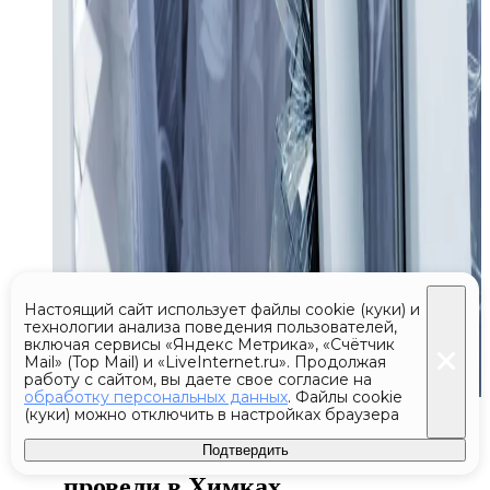
Настоящий сайт использует файлы cookie (куки) и
технологии анализа поведения пользователей,
включая сервисы «Яндекс Метрика», «Счётчик
Mail» (Top Mail) и «LiveInternet.ru». Продолжая
работу с сайтом, вы даете свое согласие на
обработку персональных данных
. Файлы cookie
Сегодня 13:08
(куки) можно отключить в настройках браузера
Подтвердить
Лекцию о Ленинградской битве
провели в Химках