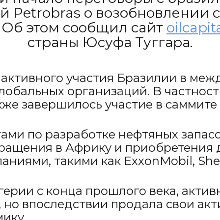
 Petrobras о возобновлении 
 Об этом сообщил сайт
oilcapit
страны Юсуфа Туггара.
активного участия Бразилии в межд
обальных организаций. В частност
же завершилось участие в саммите G
тами по разработке нефтяных запасо
ращения в Африку и приобретения 
ями, такими как ExxonMobil, Shell 
ерии с конца прошлого века, акти
, но впоследствии продала свои ак
ику.