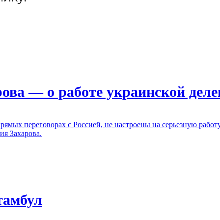
рова — о работе украинской дел
рямых переговорах с Россией, не настроены на серьезную работ
ия Захарова.
тамбул