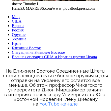
Фото:
Timothy L.
Hale/ZUMAPRESS.com
/
www.globallookpress.com
Мир
США
Европа
Россия
Оружие
Украина
Иран
Ближний Восток
Ситуация на Ближнем Востоке
Военная операция США и Израиля против Ирана
На Ближнем Востоке Соединенные Штаты
стали расходовать все больше оружия и для
отправки на Украину его остается все
меньше. Об этом профессор Чикагского
университета Джон Миршаймер заявил
в интервью профессору Университета Юго-
Восточной Норвегии Глену Диесену
на
YouTube-канале
.