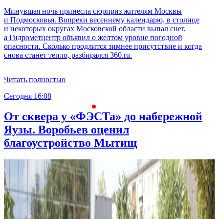
Минувшая ночь принесла сюрприз жителям Москвы
и Подмосковья. Вопреки весеннему календарю, в столице
и некоторых округах Московской области выпал снег,
а Гидрометцентр объявил о желтом уровне погодной
опасности. Сколько продлится зимнее присутствие и когда
снова станет тепло, разбирался 360.ru.
Читать полностью
Сегодня 16:08
С
От сквера у «ФЭСТа» до набережной
Яузы. Воробьев оценил
благоустройство Мытищ