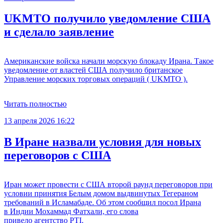
UKMTO получило уведомление США
и сделало заявление
Американские войска начали морскую блокаду Ирана. Такое
уведомление от властей США получило британское
Управление морских торговых операций ( UKMTO ).
Читать полностью
13 апреля 2026 16:22
В Иране назвали условия для новых
переговоров с США
Иран может провести с США второй раунд переговоров при
условии принятия Белым домом выдвинутых Тегераном
требований в Исламабаде. Об этом сообщил посол Ирана
в Индии Мохаммад Фатхали, его слова
привело агентство PTI.