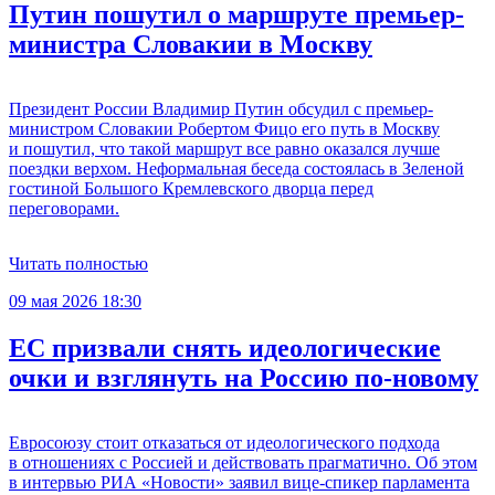
Путин пошутил о маршруте премьер-
министра Словакии в Москву
Президент России Владимир Путин обсудил с премьер-
министром Словакии Робертом Фицо его путь в Москву
и пошутил, что такой маршрут все равно оказался лучше
поездки верхом. Неформальная беседа состоялась в Зеленой
гостиной Большого Кремлевского дворца перед
переговорами.
Читать полностью
09 мая 2026 18:30
ЕС призвали снять идеологические
очки и взглянуть на Россию по-новому
Евросоюзу стоит отказаться от идеологического подхода
в отношениях с Россией и действовать прагматично. Об этом
в интервью РИА «Новости» заявил вице-спикер парламента