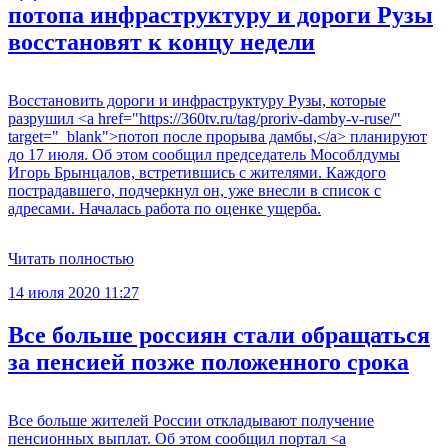
потопа инфраструктуру и дороги Рузы
восстановят к концу недели
Восстановить дороги и инфраструктуру Рузы, которые
разрушил <a href="https://360tv.ru/tag/proriv-damby-v-ruse/"
target="_blank">потоп после прорыва дамбы,</a> планируют
до 17 июля. Об этом сообщил председатель Мособлдумы
Игорь Брынцалов, встретившись с жителями. Каждого
пострадавшего, подчеркнул он, уже внесли в список с
адресами. Началась работа по оценке ущерба.
Читать полностью
14 июля 2020 11:27
Все больше россиян стали обращаться
за пенсией позже положенного срока
Все больше жителей России откладывают получение
пенсионных выплат. Об этом сообщил портал <a