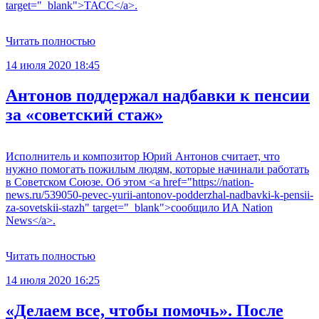
target="_blank">ТАСС</a>.
Читать полностью
14 июля 2020 18:45
Антонов поддержал надбавки к пенсии
за «советский стаж»
Исполнитель и композитор Юрий Антонов считает, что
нужно помогать пожилым людям, которые начинали работать
в Советском Союзе. Об этом <a href="https://nation-
news.ru/539050-pevec-yurii-antonov-podderzhal-nadbavki-k-pensii-
za-sovetskii-stazh" target="_blank">сообщило ИА Nation
News</a>.
Читать полностью
14 июля 2020 16:25
«Делаем все, чтобы помочь». После