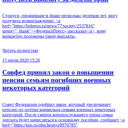
Супруги, прожившие в браке несколько десятков лет, могу
получить вознаграждение. <a
href="https://fedpress.ru/news/77/society/2537816"
target="_blank">«ФедералПресс» рассказал</a>, кому
конкретно положены такие выплаты.
Читать полностью
15 июля 2020 15:26
Совфед принял закон о повышении
пенсии семьям погибших военных
некоторых категорий
Совет Федерации одобрил закон, который увеличивает
пенсию по потери кормильца семьям военных некоторых
категорий. После смерти военнослужащего члена семьи
доплата будет начисляться к основному пособию, сообщает <a
href="https://tass.ru/obschestvo/8970785"