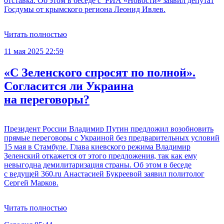
отставка. Об этом в беседе с РИА «Новости» заявил депутат
Госдумы от крымского региона Леонид Ивлев.
Читать полностью
11 мая 2025 22:59
«С Зеленского спросят по полной».
Согласится ли Украина
на переговоры?
Президент России Владимир Путин предложил возобновить
прямые переговоры с Украиной без предварительных условий
15 мая в Стамбуле. Глава киевского режима Владимир
Зеленский откажется от этого предложения, так как ему
невыгодна демилитаризация страны. Об этом в беседе
с ведущей 360.ru Анастасией Букреевой заявил политолог
Сергей Марков.
Читать полностью