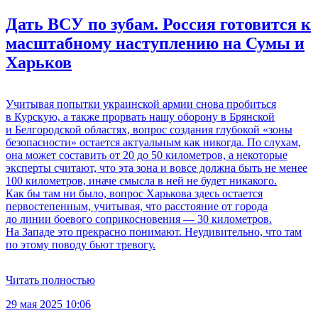
Дать ВСУ по зубам. Россия готовится к
масштабному наступлению на Сумы и
Харьков
Учитывая попытки украинской армии снова пробиться
в Курскую, а также прорвать нашу оборону в Брянской
и Белгородской областях, вопрос создания глубокой «зоны
безопасности» остается актуальным как никогда. По слухам,
она может составить от 20 до 50 километров, а некоторые
эксперты считают, что эта зона и вовсе должна быть не менее
100 километров, иначе смысла в ней не будет никакого.
Как бы там ни было, вопрос Харькова здесь остается
первостепенным, учитывая, что расстояние от города
до линии боевого соприкосновения — 30 километров.
На Западе это прекрасно понимают. Неудивительно, что там
по этому поводу бьют тревогу.
Читать полностью
29 мая 2025 10:06