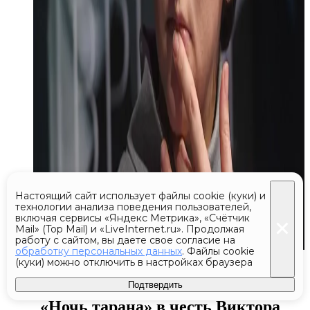
Настоящий сайт использует файлы cookie (куки) и
технологии анализа поведения пользователей,
включая сервисы «Яндекс Метрика», «Счётчик
Mail» (Top Mail) и «LiveInternet.ru». Продолжая
работу с сайтом, вы даете свое согласие на
обработку персональных данных
. Файлы cookie
Сегодня 22:19
(куки) можно отключить в настройках браузера
В Домодедове прошел фестиваль
Подтвердить
«Ночь тарана» в честь Виктора