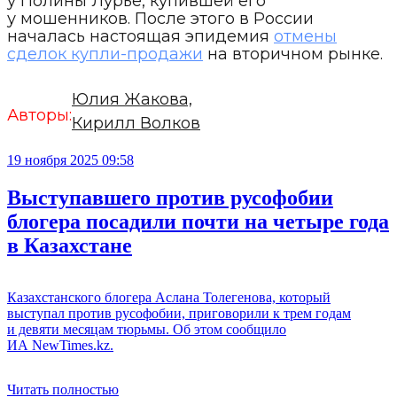
у Полины Лурье, купившей его
у мошенников. После этого в России
началась настоящая эпидемия
отмены
сделок купли-продажи
на вторичном рынке.
Юлия Жакова,
Авторы:
Кирилл Волков
19 ноября 2025 09:58
Выступавшего против русофобии
блогера посадили почти на четыре года
в Казахстане
Казахстанского блогера Аслана Толегенова, который
выступал против русофобии, приговорили к трем годам
и девяти месяцам тюрьмы. Об этом сообщило
ИА NewTimes.kz.
Читать полностью