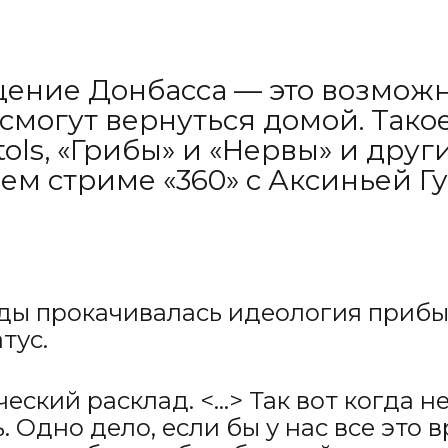
ение Донбасса — это возможн
смогут вернуться домой. Тако
stols, «Грибы» и «Нервы» и др
ем стриме «360» с Аксиньей Г
оды прокачивалась идеология прибы
тус.
ческий расклад. <…> Так вот когда н
. Одно дело, если бы у нас все это 