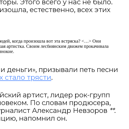
оры. Этого всего у нас не было.
зошла, естественно, всех этих
людей, когда произошла вот эта встряска? <…> Они
ьшая артистка. Своим лесбиянским движем прокачивала
инокие.
и деньги», призывали петь песни
х стало трясти
.
ийский артист, лидер рок-групп
ловеком. По словам продюсера,
урналист Александр Невзоров
**
.
цию, напомнил он.