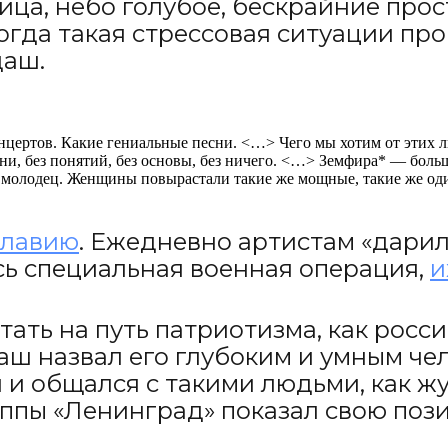
ца, небо голубое, бескрайние прост
гда такая стрессовая ситуации прои
даш.
онцертов. Какие гениальные песни. <…> Чего мы хотим от этих 
мени, без понятий, без основы, без ничего. <…> Земфира* — бол
и, молодец. Женщины повырастали такие же мощные, такие же од
славию
. Ежедневно артистам «дарил
ась специальная военная операция,
и
стать на путь патриотизма, как росс
ш назвал его глубоким и умным че
 и общался с такими людьми, как ж
ппы «Ленинград» показал свою пози