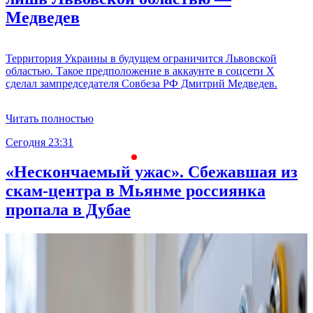
Медведев
Территория Украины в будущем ограничится Львовской
областью. Такое предположение в аккаунте в соцсети X
сделал зампредседателя Совбеза РФ Дмитрий Медведев.
Читать полностью
Сегодня 23:31
С
«Нескончаемый ужас». Сбежавшая из
скам-центра в Мьянме россиянка
пропала в Дубае