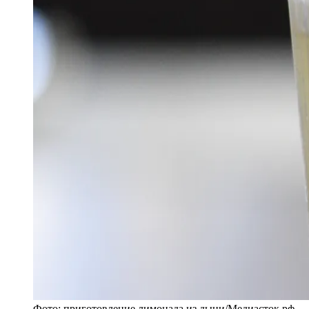
Фото:
приготовление лимонада из дыни
/
Медиасток.рф