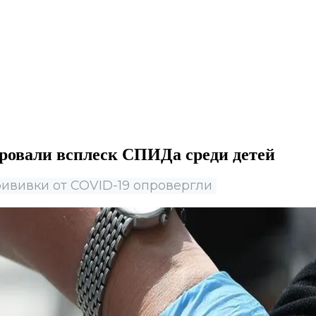
ровали всплеск СПИДа среди детей
рививки от COVID-19 опровергли