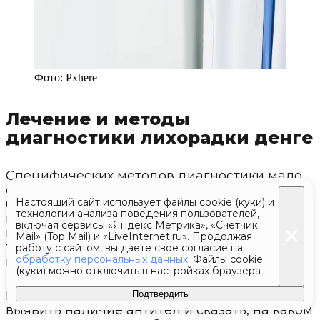
Фото:
Pxhere
Лечение и методы
диагностики лихорадки денге
Специфических методов диагностики мало,
сообщила Маркелова. Для выявления
Настоящий сайт использует файлы cookie (куки) и
болезни проводят серологические
технологии анализа поведения пользователей,
исследования крови. Еще один способ —
включая сервисы «Яндекс Метрика», «Счётчик
полимеразная цепная реакция, по которой
Mail» (Top Mail) и «LiveInternet.ru». Продолжая
тоже можно качественно определить
работу с сайтом, вы даете свое согласие на
обработку персональных данных
. Файлы cookie
наличие возбудителя.
(куки) можно отключить в настройках браузера
По серологическим исследованиям можно
Подтвердить
выявить наличие антител и сказать, на каком