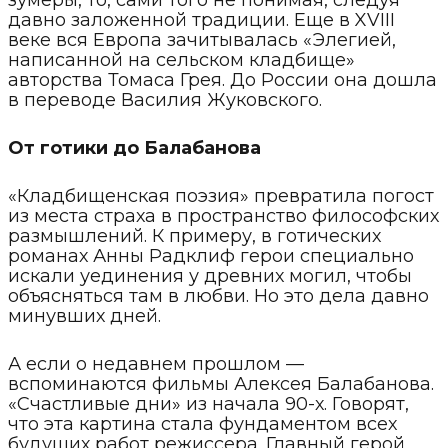
зумеры, то, сами того не понимая, следуя
давно заложенной традиции. Еще в XVIII
веке вся Европа зачитывалась «Элегией,
написанной на сельском кладбище»
авторства Томаса Грея. До России она дошла
в переводе Василия Жуковского.
От готики до Балабанова
«Кладбищенская поэзия» превратила погост
из места страха в пространство философских
размышлений. К примеру, в готических
романах Анны Радклиф герои специально
искали уединения у древних могил, чтобы
объясняться там в любви. Но это дела давно
минувших дней.
А если о недавнем прошлом —
вспоминаются фильмы Алексея Балабанова.
«Счастливые дни» из начала 90-х. Говорят,
что эта картина стала фундаментом всех
будущих работ режиссера. Главный герой,