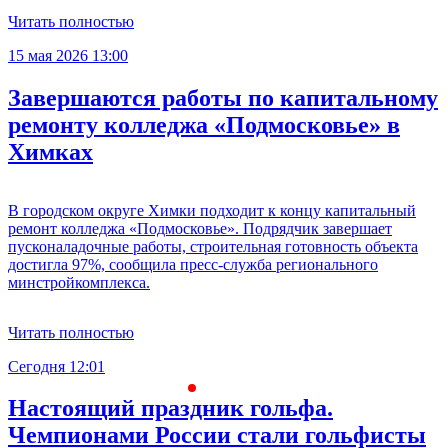
Читать полностью
15 мая 2026 13:00
Завершаются работы по капитальному
ремонту колледжа «Подмосковье» в
Химках
В городском округе Химки подходит к концу капитальный
ремонт колледжа «Подмосковье». Подрядчик завершает
пусконаладочные работы, строительная готовность объекта
достигла 97%, сообщила пресс-служба регионального
минстройкомплекса.
Читать полностью
Сегодня 12:01
С
Настоящий праздник гольфа.
Чемпионами России стали гольфисты