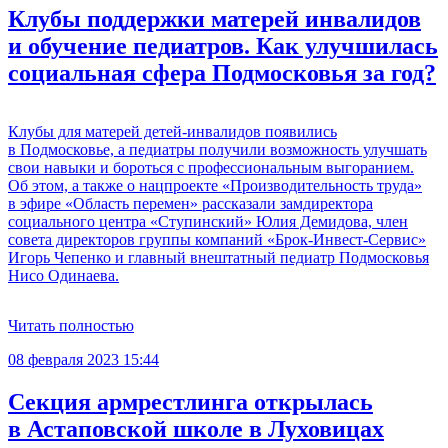
Клубы поддержки матерей инвалидов
и обучение педиатров. Как улучшилась
социальная сфера Подмосковья за год?
Клубы для матерей детей-инвалидов появились
в Подмосковье, а педиатры получили возможность улучшать
свои навыки и бороться с профессиональным выгоранием.
Об этом, а также о нацпроекте «Производительность труда»
в эфире «Область перемен» рассказали замдиректора
социального центра «Ступинский» Юлия Демидова, член
совета директоров группы компаний «Брок-Инвест-Сервис»
Игорь Чепенко и главный внештатный педиатр Подмосковья
Нисо Одинаева.
Читать полностью
08 февраля 2023 15:44
Секция армрестлинга открылась
в Астаповской школе в Луховицах