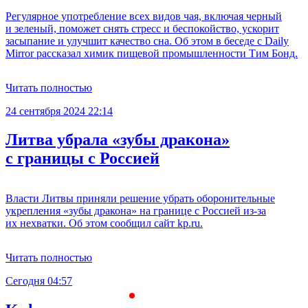
Регулярное употребление всех видов чая, включая черный
и зеленый, поможет снять стресс и беспокойство, ускорит
засыпание и улучшит качество сна. Об этом в беседе с Daily
Mirror рассказал химик пищевой промышленности Тим Бонд.
Читать полностью
24 сентября 2024 22:14
Литва убрала «зубы дракона»
с границы с Россией
Власти Литвы приняли решение убрать оборонительные
укрепления «зубы дракона» на границе с Россией из-за
их нехватки. Об этом сообщил сайт kp.ru.
Читать полностью
Сегодня 04:57
С