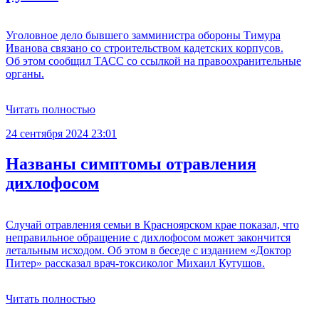
Уголовное дело бывшего замминистра обороны Тимура
Иванова связано со строительством кадетских корпусов.
Об этом сообщил ТАСС со ссылкой на правоохранительные
органы.
Читать полностью
24 сентября 2024 23:01
Названы симптомы отравления
дихлофосом
Случай отравления семьи в Красноярском крае показал, что
неправильное обращение с дихлофосом может закончится
летальным исходом. Об этом в беседе с изданием «Доктор
Питер» рассказал врач-токсиколог Михаил Кутушов.
Читать полностью