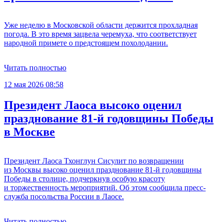
Уже неделю в Московской области держится прохладная
погода. В это время зацвела черемуха, что соответствует
народной примете о предстоящем похолодании.
Читать полностью
12 мая 2026 08:58
Президент Лаоса высоко оценил
празднование 81-й годовщины Победы
в Москве
Президент Лаоса Тхонглун Сисулит по возвращении
из Москвы высоко оценил празднование 81-й годовщины
Победы в столице, подчеркнув особую красоту
и торжественность мероприятий. Об этом сообщила пресс-
служба посольства России в Лаосе.
Читать полностью