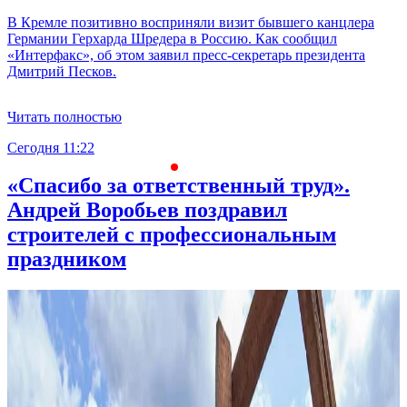
В Кремле позитивно восприняли визит бывшего канцлера
Германии Герхарда Шредера в Россию. Как сообщил
«Интерфакс», об этом заявил пресс-секретарь президента
Дмитрий Песков.
Читать полностью
Сегодня 11:22
С
«Спасибо за ответственный труд».
Андрей Воробьев поздравил
строителей с профессиональным
праздником