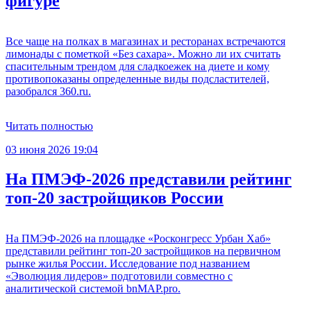
фигуре
Все чаще на полках в магазинах и ресторанах встречаются
лимонады с пометкой «Без сахара». Можно ли их считать
спасительным трендом для сладкоежек на диете и кому
противопоказаны определенные виды подсластителей,
разобрался 360.ru.
Читать полностью
03 июня 2026 19:04
На ПМЭФ-2026 представили рейтинг
топ-20 застройщиков России
На ПМЭФ-2026 на площадке «Росконгресс Урбан Хаб»
представили рейтинг топ-20 застройщиков на первичном
рынке жилья России. Исследование под названием
«Эволюция лидеров» подготовили совместно с
аналитической системой bnMAP.pro.