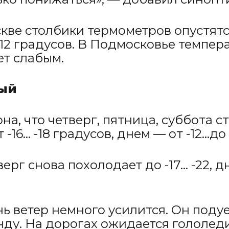
кве столбики термометров опустятся 
-12 градусов. В Подмосковье температ
ет слабым.
ный
а, что четверг, пятница, суббота 
-16… -18 градусов, днем — от -12…до 
ерг снова похолодает до -17… -22, 
нь ветер немного усилится. Он поду
нду. На дорогах ожидается гололед