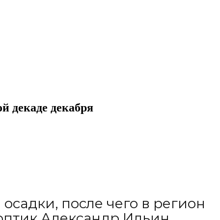
ой декаде декабря
садки, после чего в регион
оптик Александр Ильин.