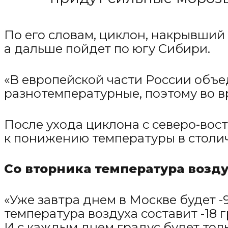
По его словам, циклон, накрывший
а дальше пойдет по югу Сибири.
«В европейской части России объ
разнотемпературные, поэтому во в
После ухода циклона с северо-вост
к понижению температуры в столи
Со вторника температура возд
«Уже завтра днем в Москве будет -
температура воздуха составит -18 
И с каждым днем градус будет тол