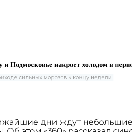
у и Подмосковье накроет холодом в перв
иходе сильных морозов к концу недели
ижайшие дни ждут небольшие о
. Об этом «360» рассказал син