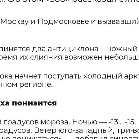
 Москву и Подмосковье и вызвавший
единятся два антициклона — южный 
ремя их слияния возможен небольшо
ока начнет поступать холодный арк
чном регионе.
уха понизится
9 градусов мороза. Ночью — -13… -15
градусов. Ветер юго-западный, три-в
ько понижаться», — добавил синопт