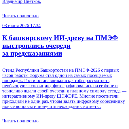
Владимир Цветков.
Читать полностью
03 июня 2026 17:34
К башкирскому ИИ-древу на ПМЭФ
выстроились очереди
за предсказаниями
Стенд Республики Башкортостан на ПМЭФ-2026 с первых
часов работы форума стал одной из самых посещаемых
площадок. Гости останавливались, чтобы рассмотреть
необычную экспозицию, фотографировались на ее фоне и
терпеливо ждали своей очереди к главному символу стенда —
интерактивному ИИ-древу ШЭЖЭРЕ. Многие посетители
приходили не один раз, чтобы задать цифровому собеседнику
новые вопросы и получить неожиданные ответы.
Читать полностью