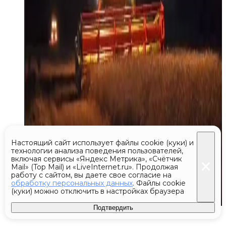
Настоящий сайт использует файлы cookie (куки) и
технологии анализа поведения пользователей,
включая сервисы «Яндекс Метрика», «Счётчик
Mail» (Top Mail) и «LiveInternet.ru». Продолжая
работу с сайтом, вы даете свое согласие на
обработку персональных данных
. Файлы cookie
(куки) можно отключить в настройках браузера
Подтвердить
Сегодня 13:30