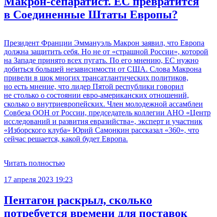
Макрон-сепаратист. ЕС превратится
в Соединенные Штаты Европы?
Президент Франции Эммануэль Макрон заявил, что Европа
должна защитить себя. Но не от «страшной России», которой
на Западе принято всех пугать. По его мнению, ЕС нужно
добиться большей независимости от США. Слова Макрона
привели в шок многих трансатлантических политиков,
но есть мнение, что лидер Пятой республики говорил
не столько о состоянии евро-американских отношений,
сколько о внутриевропейских. Член молодежной ассамблеи
Совбеза ООН от России, председатель коллегии АНО «Центр
исследований и развития евразийства», эксперт и участник
«Изборского клуба» Юрий Самонкин рассказал «360», что
сейчас решается, какой будет Европа.
Читать полностью
17 апреля 2023 19:23
Пентагон раскрыл, сколько
потребуется времени для поставок