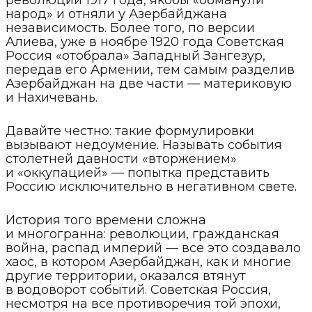
революции 1917 года, якобы «обманули
народ» и отняли у Азербайджана
независимость. Более того, по версии
Алиева, уже в ноябре 1920 года Советская
Россия «отобрала» Западный Зангезур,
передав его Армении, тем самым разделив
Азербайджан на две части — материковую
и Нахичевань.
Давайте честно: такие формулировки
вызывают недоумение. Называть события
столетней давности «вторжением»
и «оккупацией» — попытка представить
Россию исключительно в негативном свете.
История того времени сложна
и многогранна: революции, гражданская
война, распад империй — все это создавало
хаос, в котором Азербайджан, как и многие
другие территории, оказался втянут
в водоворот событий. Советская Россия,
несмотря на все противоречия той эпохи,