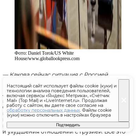
Фото:
Daniel Torok/US White
House
/
www.globallookpress.com
— Какова сейчас ситуация с Россией
и ее возможными действиями?
Настоящий сайт использует файлы cookie (куки) и
технологии анализа поведения пользователей,
— Москва сегодня не в состоянии активно
включая сервисы «Яндекс Метрика», «Счётчик
Mail» (Top Mail) и «LiveInternet.ru». Продолжая
противодействовать этим процессам.
работу с сайтом, вы даете свое согласие на
Ситуация складывается так, что мы теряем
обработку персональных данных
. Файлы cookie
влияние в Закавказье. Есть риск вывода
(куки) можно отключить в настройках браузера
наших баз, выхода Армении из ОДКБ,
появления турецких баз в Азербайджане
Подтвердить
и ухудшения отношений с Грузией. Все это