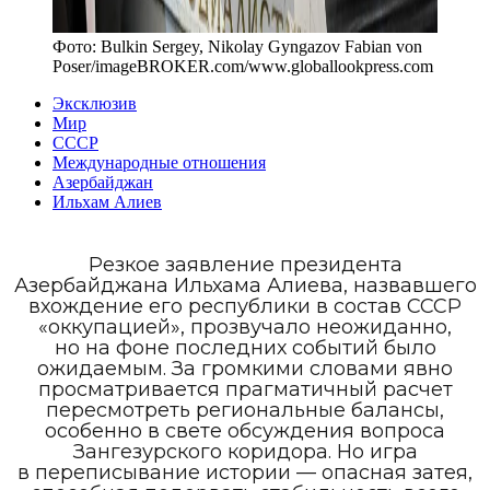
Фото:
Bulkin Sergey, Nikolay Gyngazov Fabian von
Poser/imageBROKER.com
/
www.globallookpress.com
Эксклюзив
Мир
СССР
Международные отношения
Азербайджан
Ильхам Алиев
Резкое заявление президента
Азербайджана Ильхама Алиева, назвавшего
вхождение его республики в состав СССР
«оккупацией», прозвучало неожиданно,
но на фоне последних событий было
ожидаемым. За громкими словами явно
просматривается прагматичный расчет
пересмотреть региональные балансы,
особенно в свете обсуждения вопроса
Зангезурского коридора. Но игра
в переписывание истории — опасная затея,