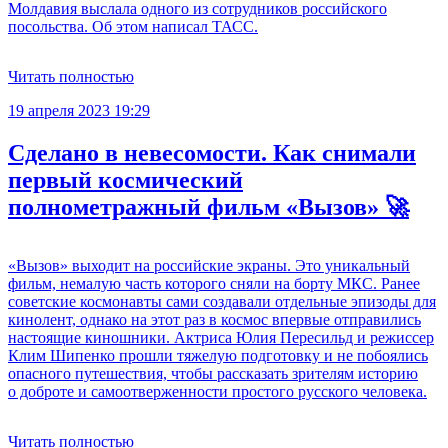
Молдавия выслала одного из сотрудников российского
посольства. Об этом написал ТАСС.
Читать полностью
19 апреля 2023 19:29
Сделано в невесомости. Как снимали
первый космический
полнометражный фильм «Вызов» 🚀
«Вызов» выходит на российские экраны. Это уникальный
фильм, немалую часть которого сняли на борту МКС. Ранее
советские космонавты сами создавали отдельные эпизоды для
кинолент, однако на этот раз в космос впервые отправились
настоящие киношники. Актриса Юлия Пересильд и режиссер
Клим Шипенко прошли тяжелую подготовку и не побоялись
опасного путешествия, чтобы рассказать зрителям историю
о доброте и самоотверженности простого русского человека.
Читать полностью