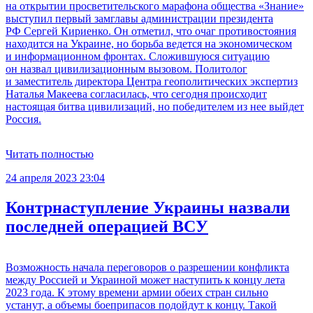
на открытии просветительского марафона общества «Знание»
выступил первый замглавы администрации президента
РФ Сергей Кириенко. Он отметил, что очаг противостояния
находится на Украине, но борьба ведется на экономическом
и информационном фронтах. Сложившуюся ситуацию
он назвал цивилизационным вызовом. Политолог
и заместитель директора Центра геополитических экспертиз
Наталья Макеева согласилась, что сегодня происходит
настоящая битва цивилизаций, но победителем из нее выйдет
Россия.
Читать полностью
24 апреля 2023 23:04
Контрнаступление Украины назвали
последней операцией ВСУ
Возможность начала переговоров о разрешении конфликта
между Россией и Украиной может наступить к концу лета
2023 года. К этому времени армии обеих стран сильно
устанут, а объемы боеприпасов подойдут к концу. Такой