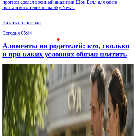
прогноз сделал военный аналитик Шон Белл для сайта
британского телеканала Sky News.
Читать полностью
Сегодня 05:44
С
Алименты на родителей: кто, сколько
и при каких условиях обязан платить