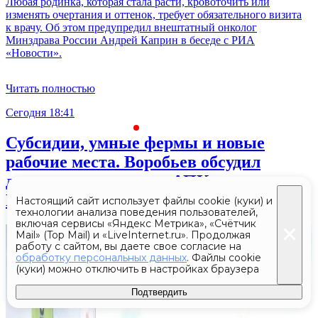
Любая родинка, которая стала расти, кровоточить или
изменять очертания и оттенок, требует обязательного визита
к врачу. Об этом предупредил внештатный онколог
Минздрава России Андрей Каприн в беседе с РИА
«Новости».
Читать полностью
Сегодня 18:41
С
Субсидии, умные фермы и новые
рабочие места. Воробьев обсудил
достижения и планы АПК
Подмосковья на «Дне поля»
Настоящий сайт использует файлы cookie (куки) и
технологии анализа поведения пользователей,
включая сервисы «Яндекс Метрика», «Счётчик
Mail» (Top Mail) и «LiveInternet.ru». Продолжая
работу с сайтом, вы даете свое согласие на
обработку персональных данных
. Файлы cookie
(куки) можно отключить в настройках браузера
Подтвердить