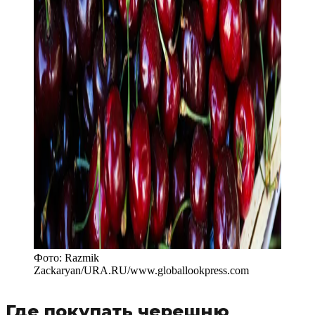
Фото:
Razmik
Zackaryan/URA.RU
/
www.globallookpress.com
Где покупать черешню