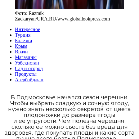
Фото:
Razmik
Zackaryan/URA.RU
/
www.globallookpress.com
Интересное
Турция
Болезни
Крым
Врачи
Магазины
Узбекистан
Сад и огород
Продукты
Азербайджан
В Подмосковье начался сезон черешни.
Чтобы выбрать сладкую и сочную ягоду,
нужно знать несколько секретов: от цвета
плодоножки до размера ягоды
и ее упругости. Чем полезна черешня,
сколько ее можно съесть без вреда для
здоровья, где покупать плоды и какие сорта
лучше всего брать в Подмосковье —