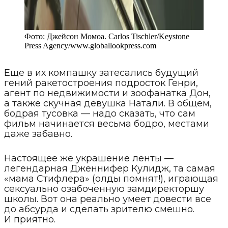
Фото:
Джейсон Момоа. Carlos Tischler/Keystone
Press Agency
/
www.globallookpress.com
Еще в их компашку затесались будущий
гений ракетостроения подросток Генри,
агент по недвижимости и зоофанатка Дон,
а также скучная девушка Натали. В общем,
бодрая тусовка — надо сказать, что сам
фильм начинается весьма бодро, местами
даже забавно.
Настоящее же украшение ленты —
легендарная Дженнифер Кулидж, та самая
«мама Стифлера» (олды помнят!), играющая
сексуально озабоченную замдиректоршу
школы. Вот она реально умеет довести все
до абсурда и сделать зрителю смешно.
И приятно.