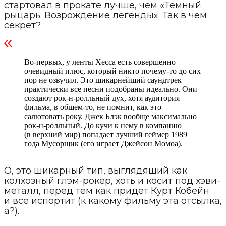
стартовал в прокате лучше, чем «Темный
рыцарь: Возрождение легенды». Так в чем
секрет?
Во-первых, у ленты Хесса есть совершенно
очевидный плюс, который никто почему-то до сих
пор не озвучил. Это шикарнейший саундтрек —
практически все песни подобраны идеально. Они
создают рок-н-ролльный дух, хотя аудитория
фильма, в общем-то, не помнит, как это —
салютовать року. Джек Блэк вообще максимально
рок-н-ролльный. До кучи к нему в компанию
(в верхний мир) попадает лучший геймер 1989
года Мусорщик (его играет Джейсон Момоа).
О, это шикарный тип, выглядящий как
колхозный глэм-рокер, хоть и косит под хэви-
металл, перед тем как придет Курт Кобейн
и все испортит (к какому фильму эта отсылка,
а?).