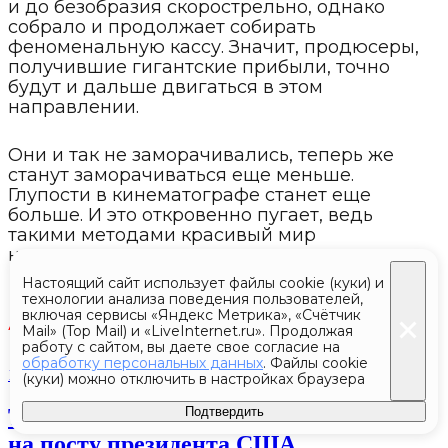
и до безобразия скорострельно, однако
собрало и продолжает собирать
феноменальную кассу. Значит, продюсеры,
получившие гигантские прибыли, точно
будут и дальше двигаться в этом
направлении.
Они и так не заморачивались, теперь же
станут заморачиваться еще меньше.
Глупости в кинематографе станет еще
больше. И это откровенно пугает, ведь
такими методами красивый мир
не построишь.
Настоящий сайт использует файлы cookie (куки) и
технологии анализа поведения пользователей,
Платон Беседин
включая сервисы «Яндекс Метрика», «Счётчик
Автор:
Mail» (Top Mail) и «LiveInternet.ru». Продолжая
работу с сайтом, вы даете свое согласие на
обработку персональных данных
. Файлы cookie
13 апреля 2025 17:49
(куки) можно отключить в настройках браузера
Трамп прошел первый медосмотр
Подтвердить
на посту президента США