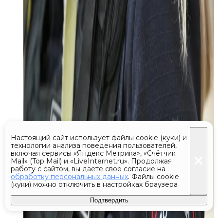
Настоящий сайт использует файлы cookie (куки) и
технологии анализа поведения пользователей,
включая сервисы «Яндекс Метрика», «Счётчик
Mail» (Top Mail) и «LiveInternet.ru». Продолжая
работу с сайтом, вы даете свое согласие на
обработку персональных данных
. Файлы cookie
(куки) можно отключить в настройках браузера
Подтвердить